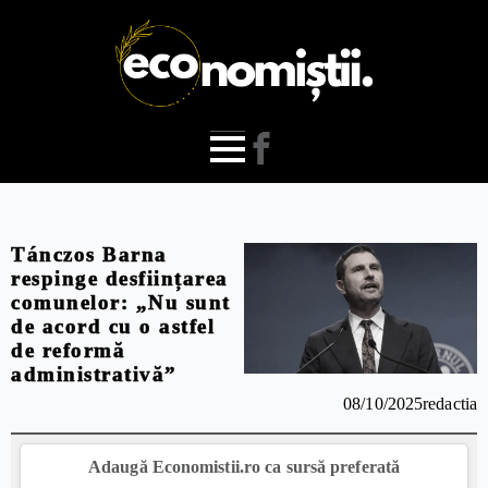
Tánczos Barna
respinge desființarea
comunelor: „Nu sunt
de acord cu o astfel
de reformă
administrativă”
08/10/2025
redactia
Adaugă Economistii.ro ca sursă preferată