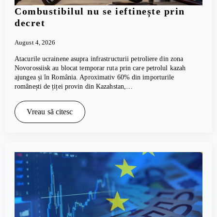
Combustibilul nu se ieftinește prin
decret
August 4, 2026
Atacurile ucrainene asupra infrastructurii petroliere din zona
Novorossiisk au blocat temporar ruta prin care petrolul kazah
ajungea și în România. Aproximativ 60% din importurile
românești de țiței provin din Kazahstan,…
Vreau să citesc