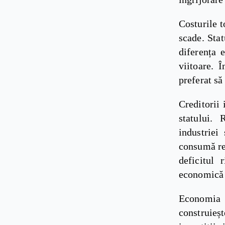
Costurile t
scade. Sta
diferența e
viitoare. 
preferat să
Creditorii 
statului.
industriei
consumă re
deficitul 
economică a
Economia n
construieșt