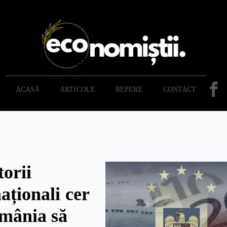
ACASĂ
ARTICOLE
REPERE
CONTACT
torii
aționali cer
mânia să