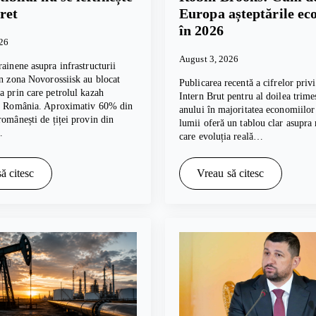
ret
Europa așteptările e
în 2026
026
August 3, 2026
rainene asupra infrastructurii
in zona Novorossiisk au blocat
Publicarea recentă a cifrelor pri
a prin care petrolul kazah
Intern Brut pentru al doilea trime
în România. Aproximativ 60% din
anului în majoritatea economiilor
românești de țiței provin din
lumii oferă un tablou clar asupra
…
care evoluția reală…
ă citesc
Vreau să citesc