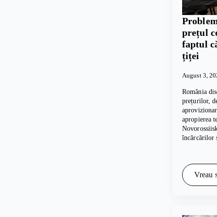
Problem
prețul c
faptul c
țiței
August 3, 2
România dis
prețurilor, 
aprovizionar
apropierea t
Novorossiis
încărcărilor
Vreau s