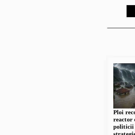
Ploi rec
reactor 
politici
strategi