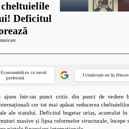
cheltuielile
ui! Deficitul
jorează
municare
Economistii.ro ca sursă
Urmărește-ne în Disco
preferată
ajuns într-un punct critic din punct de vedere b
internaționali cer tot mai apăsat reducerea cheltuielilo
le ale statului. Deficitul bugetar uriaș, acumulat în
muturi masive și lipsa reformelor structurale, începe 
 pe piețele financiare internaționale.