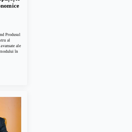
conomice
vind Produsul
stru al
 avansate ale
 modului în