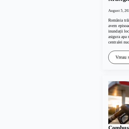
August 5, 2
România trăi
avem episoad
inundații lo
asigura apa 
centralei nu
Vreau s
Combusti