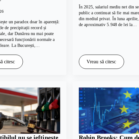
În 2025, salariul mediu net din se
026
public a continuat să fie mai mare
din mediul privat. În luna aprilie
ește un paradox doar în aparență:
de aproximativ 5.948 de lei la…
e de precipitații record și
cale, dar Dunărea nu mai poate
necesară funcționării normale a
cleare. La București,…
ă citesc
Vreau să citesc
bilul nu se ieftinește
Robin Brooks: Cum de