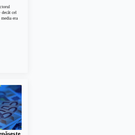
ctorul
 decât cel
, media era
pășește