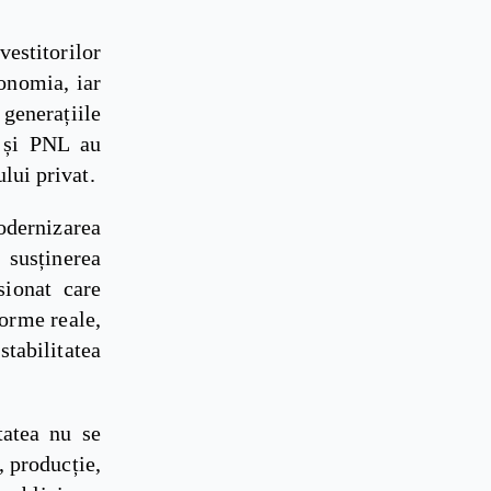
vestitorilor
onomia, iar
 generațiile
D și PNL au
lui privat.
modernizarea
susținerea
sionat care
orme reale,
tabilitatea
tatea nu se
, producție,