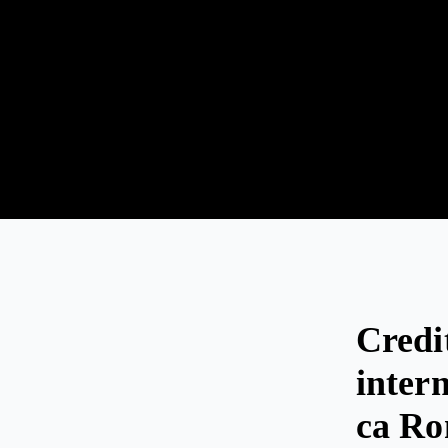
Credi
intern
ca Ro