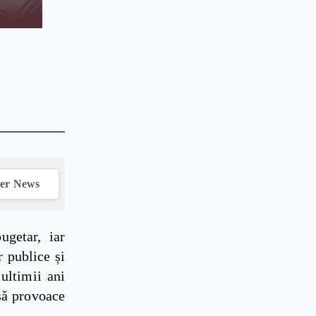
ver News
ugetar, iar
r publice și
 ultimii ani
să provoace