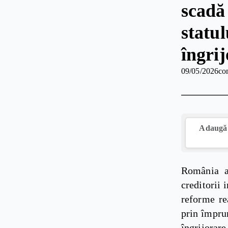
scadă 
statul
îngri
09/05/2026
co
Adaugă 
România a 
creditorii 
reforme rea
prin împru
îngrijorare