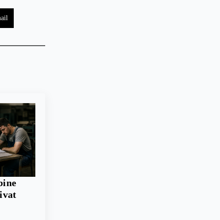
ail
bine
rivat