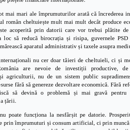
ot mai mari ale împrumuturilor arată că încrederea in
tul român cheltuiește mult mai mult decât produce ec
ste acoperită prin datorii care vor trebui plătite de
În loc să reducă birocrația și risipa, guvernele PS
 mărească aparatul administrativ și taxele asupra mediu
internaționali nu cer doar tăieri de cheltuieli, ci și 
 România are nevoie de investiții productive, de 
 și agriculturii, nu de un sistem public supradimen
surse fără să genereze dezvoltare economică. Fără ref
riscă să devină o problemă și mai gravă pentru s
 țării.
u poate funcționa la nesfârșit pe datorie. Prosperi
e prin împrumuturi și consum artificial, ci prin muncă