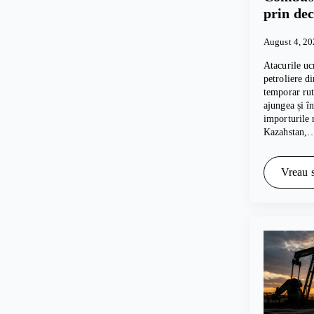
prin dec
August 4, 2
Atacurile uc
petroliere d
temporar rut
ajungea și 
importurile 
Kazahstan,
Vreau s