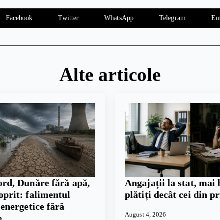
Facebook
Twitter
WhatsApp
Telegram
Em
Alte articole
ord, Dunăre fără apă,
Angajații la stat, mai 
oprit: falimentul
plătiți decât cei din p
i energetice fără
August 4, 2026
e