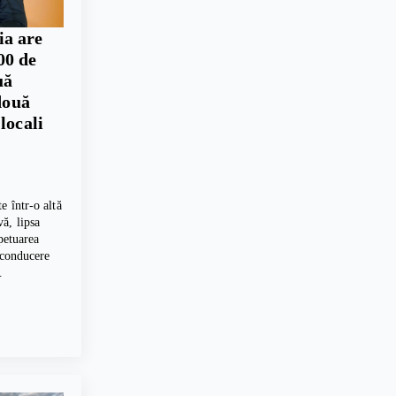
ia are
00 de
uă
două
locali
e într-o altă
ă, lipsa
petuarea
 conducere
…