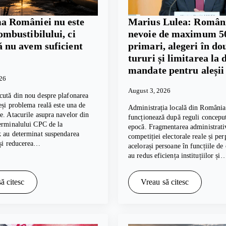
a României nu este
Marius Lulea: Român
ombustibilului, ci
nevoie de maximum 5
ă nu avem suficient
primari, alegeri în do
tururi și limitarea la 
mandate pentru aleșii 
026
August 3, 2026
cută din nou despre plafonarea
deși problema reală este una de
Administrația locală din România
e. Atacurile asupra navelor din
funcționează după reguli conceput
erminalului CPC de la
epocă. Fragmentarea administrativ
k au determinat suspendarea
competiției electorale reale și per
 și reducerea…
acelorași persoane în funcțiile de
au redus eficiența instituțiilor și
ă citesc
Vreau să citesc