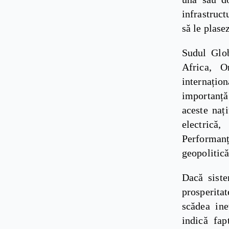
infrastruct
să le plase
Sudul Glob
Africa, O
internați
importanță
aceste nați
electrică
Performanț
geopolitică
Dacă siste
prosperitat
scădea ine
indică fap