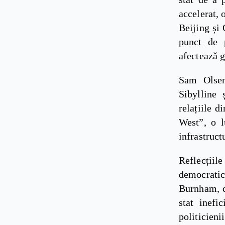
accelerat, 
Beijing și 
punct de 
afectează 
Sam Olsen 
Sibylline 
relațiile d
West”, o l
infrastruct
Reflecții
democrati
Burnham, c
stat inefi
politicien