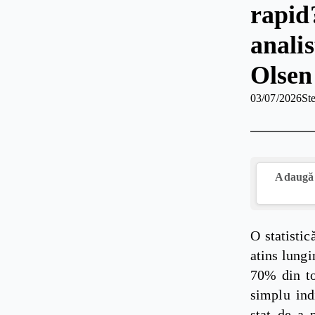
rapid?
anali
Olsen
03/07/2026
St
Adaugă 
O statistic
atins lung
70% din to
simplu ind
stat de a 