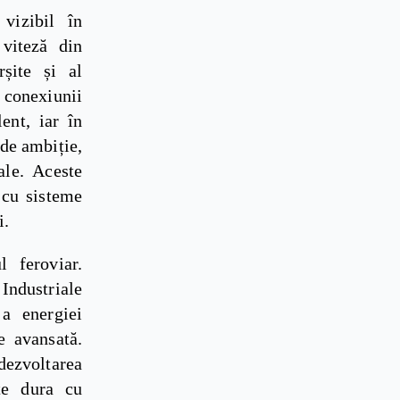
vizibil în
 viteză din
șite și al
 conexiunii
ent, iar în
 de ambiție,
ale. Aceste
 cu sisteme
i.
l feroviar.
 Industriale
 a energiei
e avansată.
dezvoltarea
te dura cu