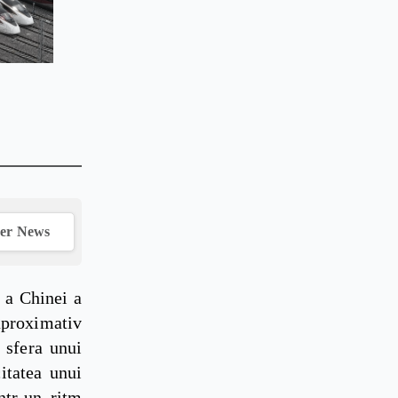
ver News
ă a Chinei a
aproximativ
 sfera unui
itatea unui
ntr-un ritm