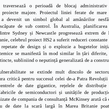
l traversează o perioadă de blocaj administrativ 
proiecte majore. Proiectul liniei ferate de mare
a a devenit un simbol global al amânărilor nesfâr
 scăpate de sub control. În Australia, planificarea
dintre Sydney și Newcastle progresează extrem de l
nie, celebrul proiect HS2 a suferit reduceri constante
 repetate de design și o explozie a bugetelor iniți
stemice se manifestă în mod similar în țări diferite,
stincte, subliniind o neputință generalizată de a constru
lnerabilitate se extinde mult dincolo de sectoru
ura critică pentru succesul celei de-a Patra Revoluții
entrele de date gigantice, rețelele de distribuție
 fabricile de semiconductori și unitățile de producți
nizate de compania de consultanță McKinsey arată că 
ru de date la scară largă în Marea Britanie poa