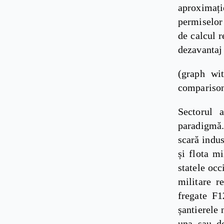
aproximați
permiselor 
de calcul r
dezavantaj 
(graph wi
comparison
Sectorul 
paradigmă.
scară indus
și flota m
statele occ
militare r
fregate F1
șantierele 
una sau do