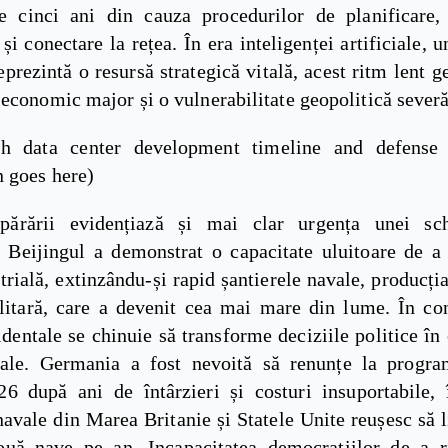
e cinci ani din cauza procedurilor de planificare,
și conectare la rețea. În era inteligenței artificiale, 
eprezintă o resursă strategică vitală, acest ritm lent 
economic major și o vulnerabilitate geopolitică severă
th data center development timeline and defense 
 goes here)
apărării evidențiază și mai clar urgența unei sc
 Beijingul a demonstrat o capacitate uluitoare de a 
trială, extinzându-și rapid șantierele navale, producți
ilitară, care a devenit cea mai mare din lume. În cont
identale se chinuie să transforme deciziile politice în 
eale. Germania a fost nevoită să renunțe la progr
26 după ani de întârzieri și costuri insuportabile,
navale din Marea Britanie și Statele Unite reușesc să 
uă nave pe an. Incapacitatea democrațiilor de a r