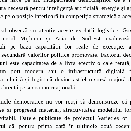
ura necesară pentru inteligență artificială, energie și a
ze pe o poziție inferioară în competiția strategică a ace
al observă cu atenție aceste evoluții logistice. Gu
rientul Mijlociu și Asia de Sud-Est evaluează 
onali pe baza capacității lor reale de execuție, 
 secundară valorilor politice promovate. Factorul dec
uni este capacitatea de a livra efectiv o cale ferată
, un port modern sau o infrastructură digitală fu
a tehnică și logistică devine astfel o sursă majoră d
 directă pe scena internațională.
mele democratice nu vor reuși să demonstreze că 
ea și progresul material, atractivitatea modelului lo
vitabil. Datele publicate de proiectul Varieties o
tul că, pentru prima dată în ultimele două decen