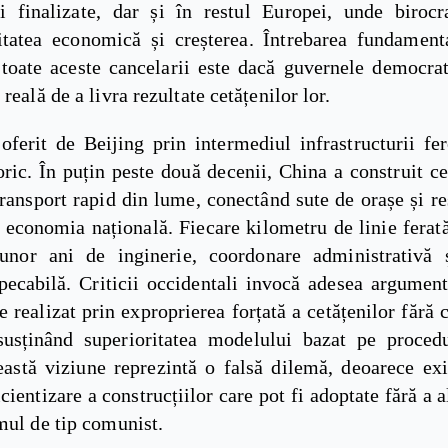
i finalizate, dar și în restul Europei, unde birocr
itatea economică și creșterea. Întrebarea fundament
toate aceste cancelarii este dacă guvernele democra
 reală de a livra rezultate cetățenilor lor.
oferit de Beijing prin intermediul infrastructurii fer
oric. În puțin peste două decenii, China a construit c
ransport rapid din lume, conectând sute de orașe și r
 economia națională. Fiecare kilometru de linie ferat
 unor ani de inginerie, coordonare administrativă 
pecabilă. Criticii occidentali invocă adesea argument
e realizat prin exproprierea forțată a cetățenilor fără
susținând superioritatea modelului bazat pe procedu
ceastă viziune reprezintă o falsă dilemă, deoarece ex
icientizare a construcțiilor care pot fi adoptate fără a 
mul de tip comunist.