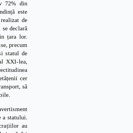
tiv 72% din
ndință este
realizat de
 se declară
n țara lor.
oase, precum
și statul de
al XXI-lea,
ectitudinea
etățenii cer
ransport, să
bile.
avertisment
 a statului.
rațiilor au