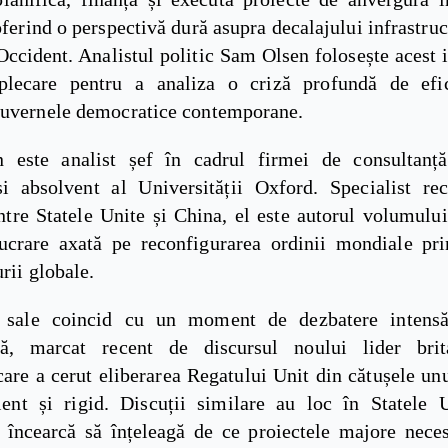
oferind o perspectivă dură asupra decalajului infrastruc
Occident. Analistul politic Sam Olsen folosește acest 
plecare pentru a analiza o criză profundă de efic
guvernele democratice contemporane.
este analist șef în cadrul firmei de consultanță
și absolvent al Universității Oxford. Specialist re
intre Statele Unite și China, el este autorul volumulu
ucrare axată pe reconfigurarea ordinii mondiale pri
urii globale.
le sale coincid cu un moment de dezbatere intens
că, marcat recent de discursul noului lider bri
are a cerut eliberarea Regatului Unit din cătușele unu
cient și rigid. Discuții similare au loc în Statele 
ii încearcă să înțeleagă de ce proiectele majore neces