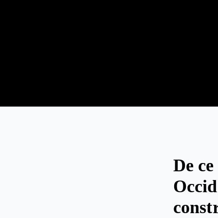
De ce
Occid
const