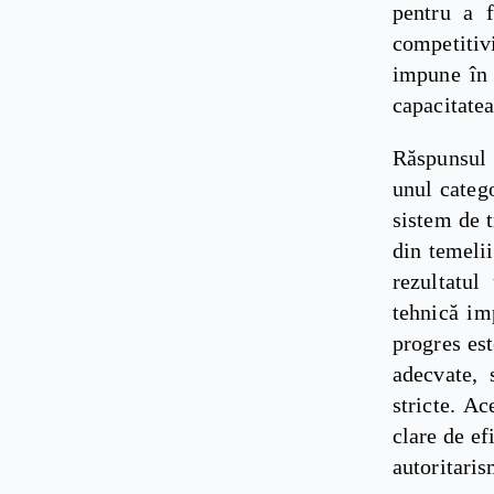
pentru a f
competitiv
impune în 
capacitatea
Răspunsul 
unul categ
sistem de t
din temelii
rezultatul
tehnică im
progres est
adecvate, 
stricte. A
clare de ef
autoritaris