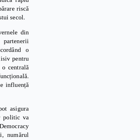
părare riscă
stui secol.
vernele din
partenerii
acordând o
isiv pentru
, o centrală
ncțională.
e influență
pot asigura
r politic va
f Democracy
ii, numărul