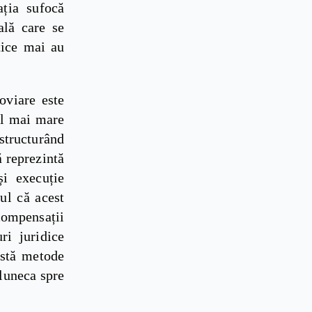
ația sufocă
ală care se
tice mai au
oviare este
el mai mare
estructurând
ă reprezintă
și execuție
ul că acest
 compensații
ri juridice
istă metode
aluneca spre