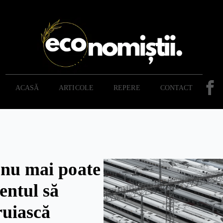
ACASĂ
ARTICOLE
REPERE
CONTACT
 nu mai poate
entul să
ruiască