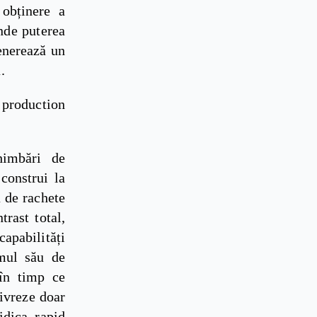
 obținere a
unde puterea
generează un
.
production
himbări de
construi la
a de rachete
rast total,
capabilități
amul său de
 în timp ce
livreze doar
idica rapid