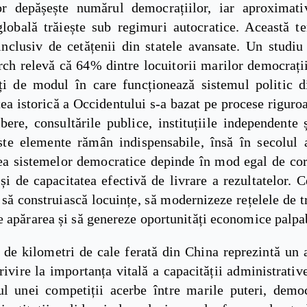
lor depășește numărul democrațiilor, iar aproxima
globală trăiește sub regimuri autocratice. Această te
inclusiv de cetățenii din statele avansate. Un studiu 
ch relevă că 64% dintre locuitorii marilor democrații
i de modul în care funcționează sistemul politic di
ea istorică a Occidentului s-a bazat pe procese rigur
ibere, consultările publice, instituțiile independente 
ste elemente rămân indispensabile, însă în secolul 
tea sistemelor democratice depinde în mod egal de cor
și de capacitatea efectivă de livrare a rezultatelor. C
să construiască locuințe, să modernizeze rețelele de t
 apărarea și să genereze oportunități economice palpa
 de kilometri de cale ferată din China reprezintă un 
rivire la importanța vitală a capacității administrative
ul unei competiții acerbe între marile puteri, democ