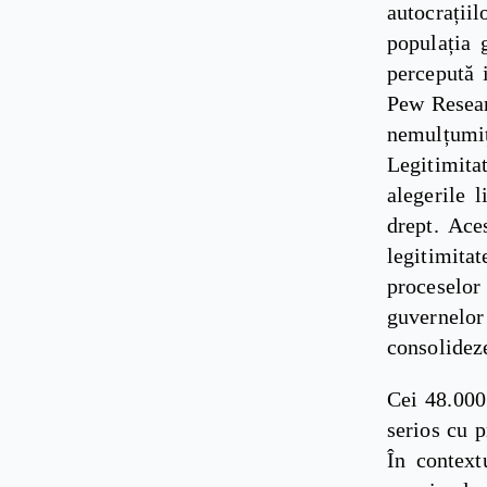
autocrații
populația 
percepută 
Pew Resear
nemulțumiț
Legitimitat
alegerile l
drept. Ace
legitimita
proceselor 
guvernelor 
consolideze
Cei 48.000
serios cu p
În context