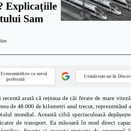
 Explicațiile
stului Sam
efan
Economistii.ro ca sursă
Urmărește-ne în Disco
preferată
ă recentă arată că rețeaua de căi ferate de mare vitez
imea de 48.000 de kilometri anul trecut, reprezentând 
talul mondial. Această cifră spectaculoasă depășește
icator de transport. Ea măsoară în mod direct capac
planifica, finanța și executa proiecte de anvergură î