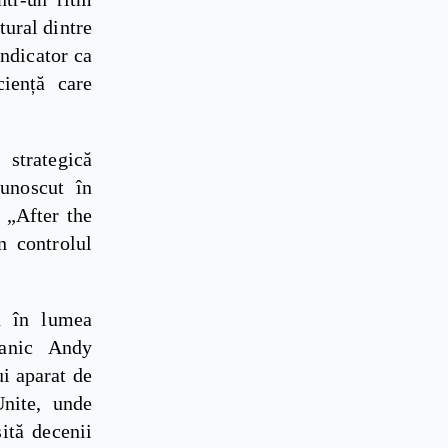
tural dintre
indicator ca
iență care
 strategică
cunoscut în
i „After the
n controlul
ă în lumea
tanic Andy
i aparat de
Unite, unde
ită decenii