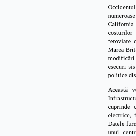
Occidentu
numeroase 
Californi
costurilor
feroviare 
Marea Brita
modificări
eșecuri si
politice di
Această vu
Infrastruct
cuprinde c
electrice,
Datele fur
unui cent