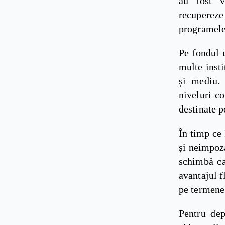
au fost v
recupereze
programele
Pe fondul u
multe insti
și mediu. 
niveluri co
destinate p
În timp ce 
și neimpoz
schimbă ca
avantajul f
pe termene 
Pentru dep