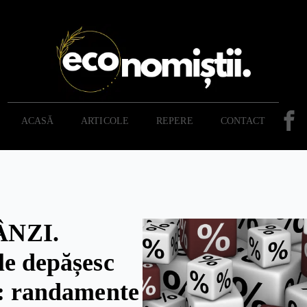
ACASĂ
ARTICOLE
REPERE
CONTACT
NZI.
le depășesc
l: randamente