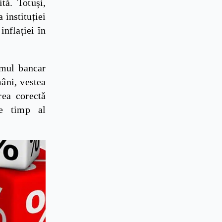
tă. Totuși,
a instituției
inflației în
emul bancar
âni, vestea
rea corectă
de timp al