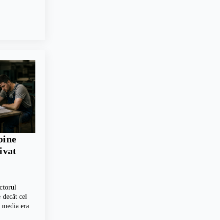
bine
rivat
ctorul
 decât cel
, media era