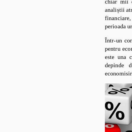
chiar mii 
analiștii at
financiare,
perioada u
Într-un co
pentru eco
este una c
depinde d
economisir