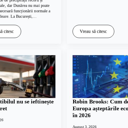
e de precipitații record și
cale, dar Dunărea nu mai poate
necesară funcționării normale a
cleare. La București,…
ă citesc
Vreau să citesc
bilul nu se ieftinește
Robin Brooks: Cum de
ret
Europa așteptările e
în 2026
026
August 3, 2026