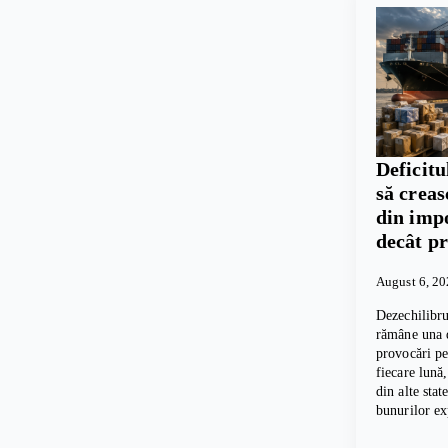
Deficitu
să crea
din imp
decât p
August 6, 2
Dezechilibru
rămâne una d
provocări p
fiecare lună
din alte sta
bunurilor e