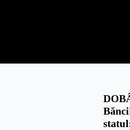
DOBÂ
Bănci
statu