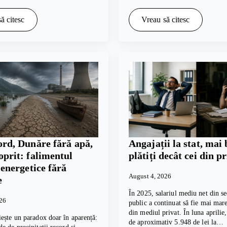
ă citesc
Vreau să citesc
ord, Dunăre fără apă,
Angajații la stat, mai 
oprit: falimentul
plătiți decât cei din p
i energetice fără
August 4, 2026
e
În 2025, salariul mediu net din se
026
public a continuat să fie mai mare
din mediul privat. În luna aprilie
ește un paradox doar în aparență:
de aproximativ 5.948 de lei la…