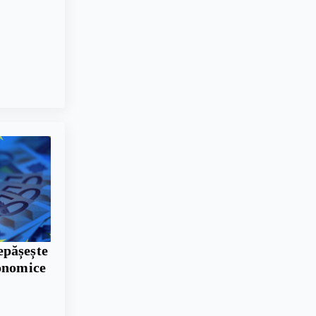
pășește
conomice