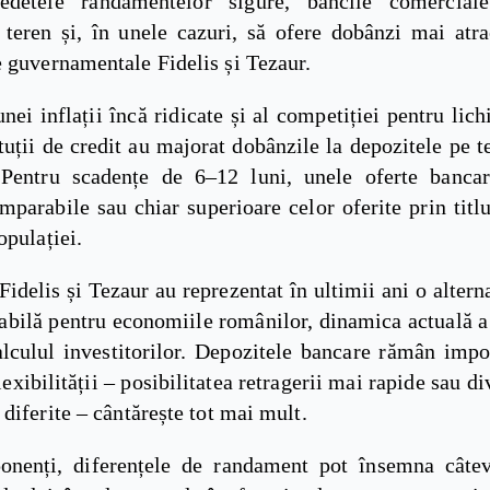
edetele randamentelor sigure, băncile comercial
 teren și, în unele cazuri, să ofere dobânzi mai atra
 guvernamentale Fidelis și Tezaur.
nei inflații încă ridicate și al competiției pentru lich
tuții de credit au majorat dobânzile la depozitele pe 
Pentru scadențe de 6–12 luni, unele oferte banca
mparabile sau chiar superioare celor oferite prin titlu
opulației.
Fidelis și Tezaur au reprezentat în ultimii ani o altern
abilă pentru economiile românilor, dinamica actuală a
lculul investitorilor. Depozitele bancare rămân impoz
lexibilității – posibilitatea retragerii mai rapide sau di
diferite – cântărește tot mai mult.
onenți, diferențele de randament pot însemna câte