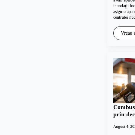
avem episoad
inundații lo
asigura apa 
centralei nu
Vreau s
Combusti
prin dec
August 4, 2