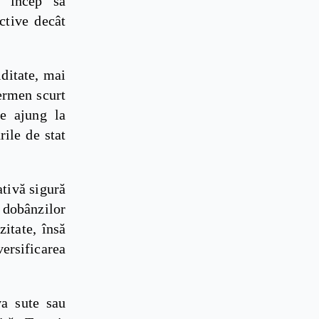
e încep să
ctive decât
iditate, mai
termen scurt
re ajung la
rile de stat
ativă sigură
 dobânzilor
itate, însă
versificarea
va sute sau