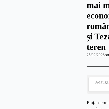
mai m
econo
români
și Te
teren
25/02/2026
co
Adaugă 
Piața econo