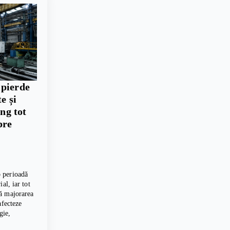
 pierde
e și
ing tot
pre
 perioadă
al, iar tot
ă majorarea
afecteze
gie,