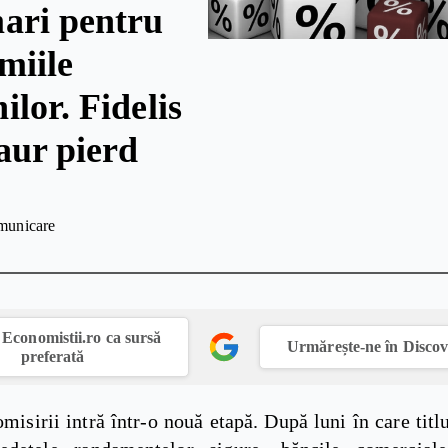
ari pentru
miile
lor. Fidelis
zaur pierd
municare
Economistii.ro ca sursă
Urmărește-ne în Disco
preferată
misirii intră într-o nouă etapă. După luni în care titlu