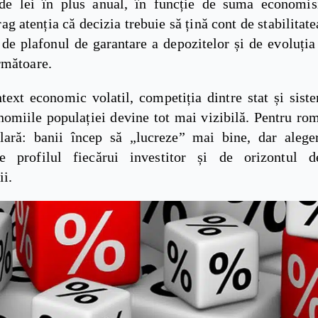
de lei în plus anual, în funcție de suma economisi
rag atenția că decizia trebuie să țină cont de stabilitate
 de plafonul de garantare a depozitelor și de evoluția 
rmătoare.
ntext economic volatil, competiția dintre stat și sist
nomiile populației devine tot mai vizibilă. Pentru rom
lară: banii încep să „lucreze” mai bine, dar alege
e profilul fiecărui investitor și de orizontul 
ii.