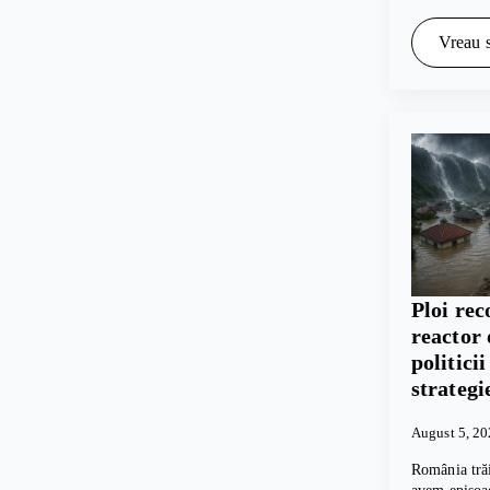
Vreau s
Ploi rec
reactor 
politici
strategi
August 5, 2
România trăi