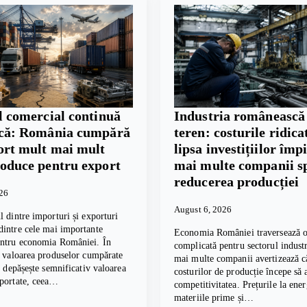
l comercial continuă
Industria românească
scă: România cumpără
teren: costurile ridicat
ort mult mai mult
lipsa investițiilor împ
roduce pentru export
mai multe companii s
reducerea producției
026
August 6, 2026
l dintre importuri și exporturi
intre cele mai importante
Economia României traversează o
entru economia României. În
complicată pentru sectorul industri
, valoarea produselor cumpărate
mai multe companii avertizează c
te depășește semnificativ valoarea
costurilor de producție începe să 
xportate, ceea…
competitivitatea. Prețurile la ener
materiile prime și…