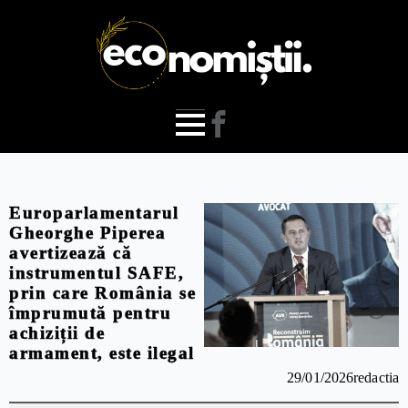
Europarlamentarul
Gheorghe Piperea
avertizează că
instrumentul SAFE,
prin care România se
împrumută pentru
achiziții de
armament, este ilegal
29/01/2026
redactia