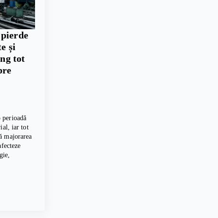
 pierde
e și
ing tot
pre
 perioadă
al, iar tot
ă majorarea
afecteze
gie,