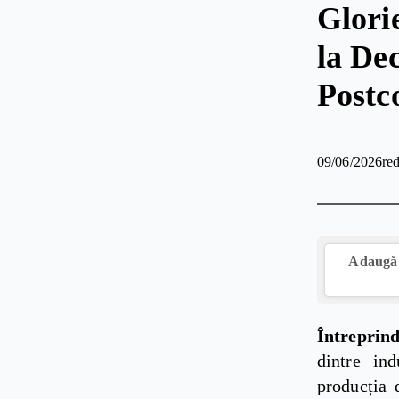
Glori
la Dec
Postc
09/06/2026
red
Adaugă 
Întreprin
dintre in
producția 