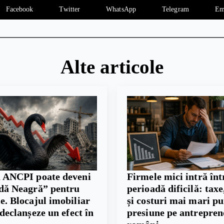
Facebook
Twitter
WhatsApp
Telegram
Em
Alte articole
 ANCPI poate deveni
Firmele mici intră înt
dă Neagră” pentru
perioadă dificilă: taxe,
. Blocajul imobiliar
și costuri mai mari p
 declanșeze un efect în
presiune pe antrepren