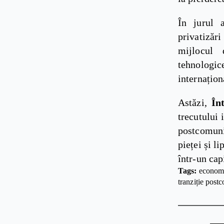
În jurul a
privatizăr
mijlocul 
tehnologice
internațio
Astăzi,
În
trecutului 
postcomunis
pieței și l
într-un cap
Tags: 
econom
tranziție post