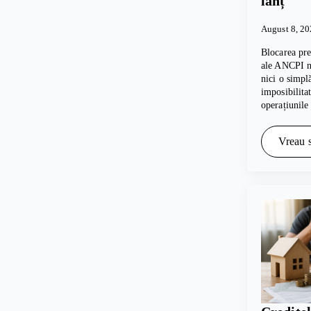
lanț
August 8, 2
Blocarea pre
ale ANCPI nu
nici o simpl
imposibilita
operațiunile
Vreau s