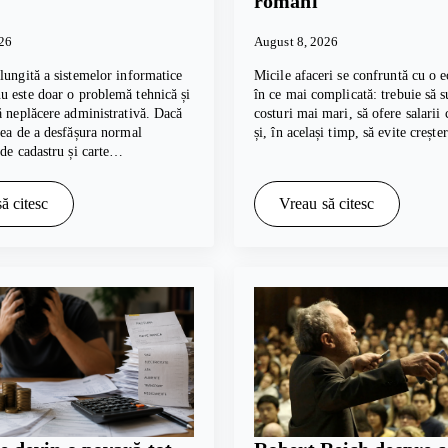
români
026
August 8, 2026
lungită a sistemelor informatice
Micile afaceri se confruntă cu o e
 este doar o problemă tehnică și
în ce mai complicată: trebuie să s
ă neplăcere administrativă. Dacă
costuri mai mari, să ofere salarii
tea de a desfășura normal
și, în același timp, să evite creșt
 de cadastru și carte…
ă citesc
Vreau să citesc