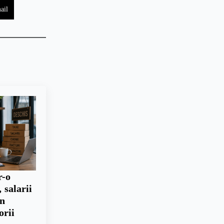
ail
r-o
 salarii
un
orii