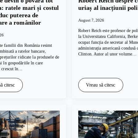
e devin o povară tot
Robert Reich despre c
: ratele mari și costul
uriaș al inacțiunii poli
educ puterea de
August 7, 2026
re a românilor
Robert Reich este profesor de poli
026
la Universitatea California, Berkel
ocupat funcția de secretar al Munc
te familii din România resimt
administrația americană condusă d
mbinată a ratelor bancare,
Clinton. Autor al unor volume…
 prețurilor ridicate la produsele de
și în gospodăriile în care
u crescut în…
ă citesc
Vreau să citesc