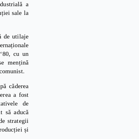
dustrială a
ției sale la
 de utilaje
ernaționale
 ‘80, cu un
 se mențină
 comunist.
upă căderea
erea a fost
tativele de
it să aducă
de strategii
roducției și