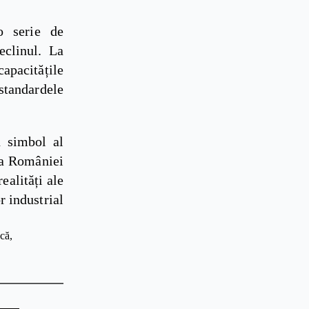
-o serie de
eclinul. La
pacitățile
 standardele
 simbol al
e a României
ealități ale
r industrial
ică