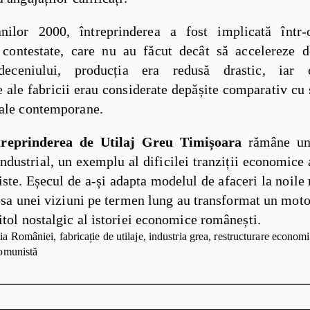
nilor 2000, întreprinderea a fost implicată într
i contestate, care nu au făcut decât să accelereze d
deceniului, producția era redusă drastic, iar ca
 ale fabricii erau considerate depășite comparativ cu
nale contemporane.
treprinderea de Utilaj Greu Timișoara
rămâne un
industrial, un exemplu al dificilei tranziții economic
te. Eșecul de a-și adapta modelul de afaceri la noile r
ipsa unei viziuni pe termen lung au transformat un moto
itol nostalgic al istoriei economice românești.
ia României
fabricație de utilaje
industria grea
restructurare econom
comunistă