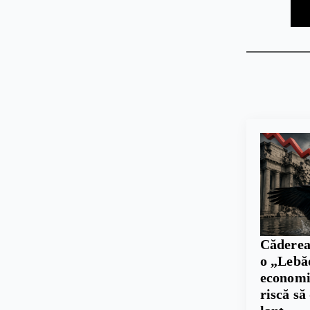
Căderea
o „Lebă
economie
riscă să