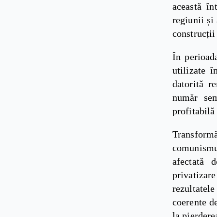
această în
regiunii și
construcții
În perioad
utilizate 
datorită r
număr semn
profitabilă
Transformă
comunismul
afectată d
privatizar
rezultatele
coerente de
la pierderea