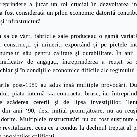
treprindere a jucat un rol crucial în dezvoltarea in
 a fost considerată un pilon economic datorită contribu
 și infrastructură.
a sa de vârf, fabricile sale produceau o gamă variată
în construcții și minerit, exportând și pe piețele int
enumelui său pentru calitate și durabilitate. În anii
ificativ de angajați, întreprinderea a reușit să
 chiar și în condițiile economice dificile ale regimului
rile post-1989 au adus însă multiple provocări. D
ui, piața internă s-a contractat brusc, iar întreprind
e scăderea cererii și de lipsa investițiilor. Ten
e din anii ‘90, deși inițial promițătoare, nu au reuș
 dorite. Multiplele restructurări nu au fost susținute 
 revitalizare, ceea ce a condus la declinul treptat al p
 angajaților calificați.