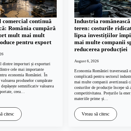
l comercial continuă
Industria românească
scă: România cumpără
teren: costurile ridicat
ort mult mai mult
lipsa investițiilor împ
roduce pentru export
mai multe companii s
reducerea producției
026
August 6, 2026
l dintre importuri și exporturi
intre cele mai importante
Economia României traversează o
entru economia României. În
complicată pentru sectorul industri
, valoarea produselor cumpărate
mai multe companii avertizează c
te depășește semnificativ valoarea
costurilor de producție începe să 
xportate, ceea…
competitivitatea. Prețurile la ener
materiile prime și…
ă citesc
Vreau să citesc