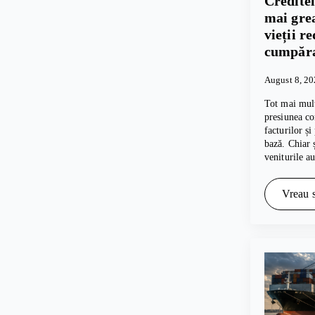
Creditel
mai grea
vieții r
cumpăra
August 8, 2
Tot mai mul
presiunea co
facturilor și
bază. Chiar 
veniturile a
Vreau s