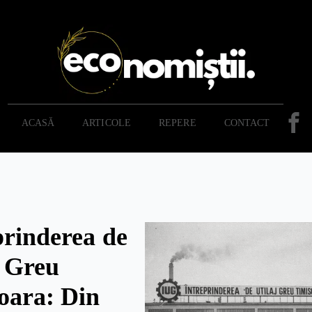
ACASĂ
ARTICOLE
REPERE
CONTACT
prinderea de
j Greu
oara: Din