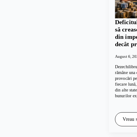
Deficitu
să crea
din imp
decât p
August 6, 2
Dezechilibru
rămâne una d
provocări p
fiecare lună
din alte sta
bunurilor e
Vreau s