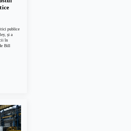
ostul
tice
tici publice
ey, și a
ii în
e Bill