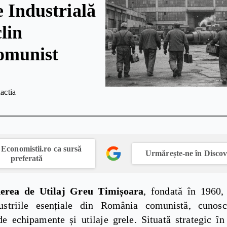
e Industrială
lin
omunist
actia
Economistii.ro ca sursă
Urmărește-ne în Disco
preferată
derea de Utilaj Greu Timișoara
, fondată în 1960,
dustriile esențiale din România comunistă, cunosc
de echipamente și utilaje grele. Situată strategic în