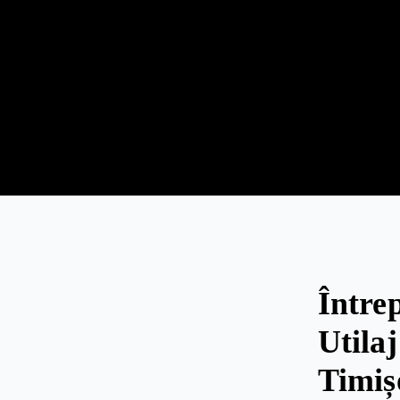
Între
Utila
Timiș