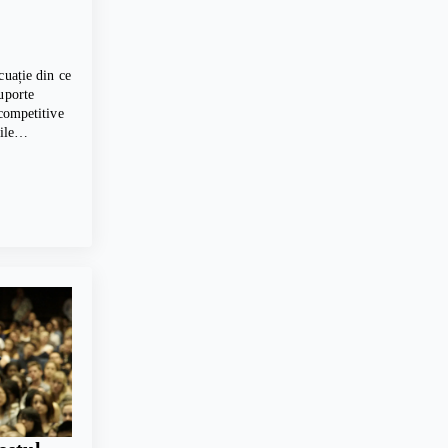
cuație din ce
uporte
 competitive
erile…