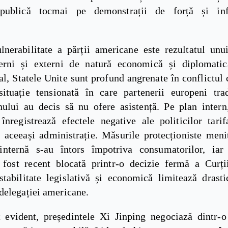
publică tocmai pe demonstrații de forță și infle
lnerabilitate a părții americane este rezultatul un
terni și externi de natură economică și diplomati
al, Statele Unite sunt profund angrenate în conflictu
situație tensionată în care partenerii europeni trad
ului au decis să nu ofere asistență. Pe plan inter
înregistrează efectele negative ale politicilor tari
e aceeași administrație. Măsurile protecționiste meni
internă s-au întors împotriva consumatorilor, iar 
 fost recent blocată printr-o decizie fermă a Curț
stabilitate legislativă și economică limitează drast
delegației americane.
t evident, președintele Xi Jinping negociază dintr-o