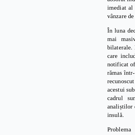
imediat al 
vânzare de
În luna de
mai masivă
bilaterale
care inclu
notificat o
rămas într-
recunoscut
acestui sub
cadrul sum
analiștilor
insulă.
Problema 