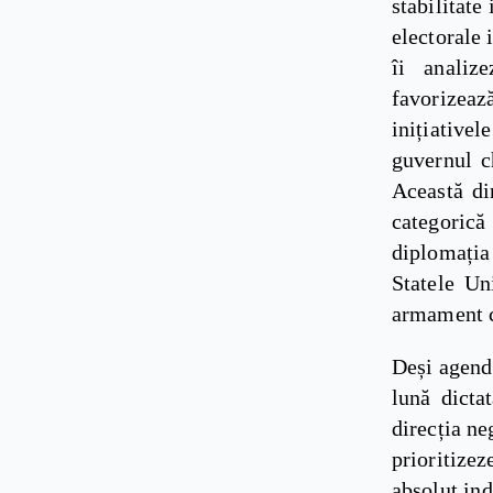
stabilitate
electorale 
îi analiz
favorizea
inițiative
guvernul c
Această dir
categoric
diplomația 
Statele Un
armament c
Deși agend
lună dicta
direcția ne
prioritize
absolut ind