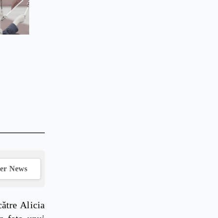
ver News
ătre Alicia