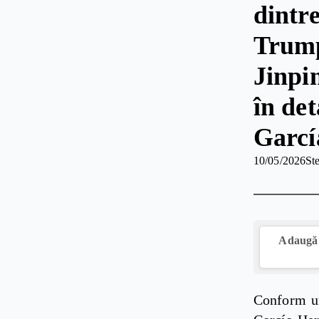
dintr
Trump
Jinpi
în det
Garcí
10/05/2026
St
Adaugă 
Conform un