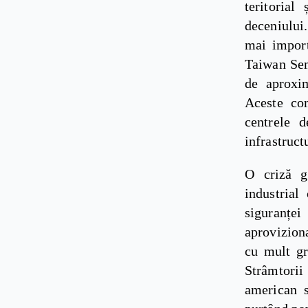
teritoria
deceniului.
mai import
Taiwan Sem
de aproxi
Aceste com
centrele d
infrastruct
O criză g
industrial
siguranțe
aprovizion
cu mult gr
Strâmtorii
american s