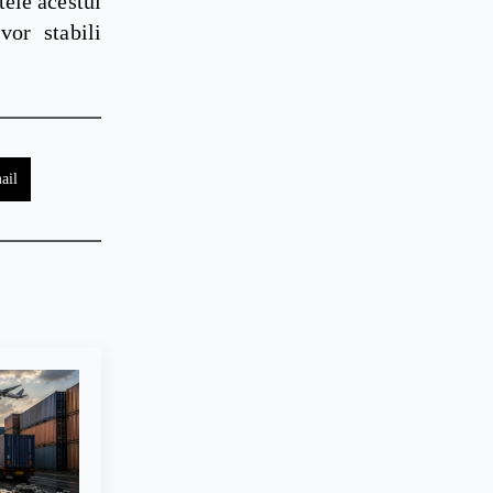
tele acestui
vor stabili
ail