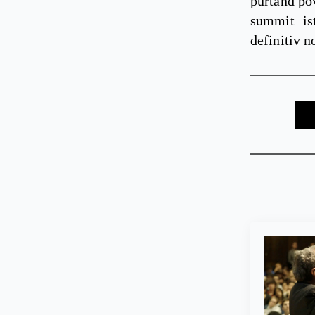
purtând pov
summit ist
definitiv n