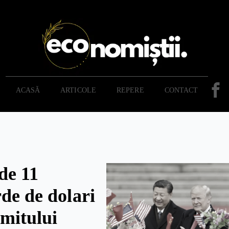
ACASĂ
ARTICOLE
REPERE
CONTACT
de 11
rde de dolari
mitului