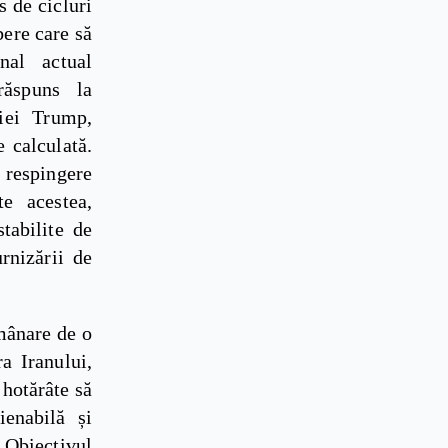
s de cicluri
bere care să
nal actual
răspuns la
ției Trump,
 calculată.
o respingere
e acestea,
stabilite de
rnizării de
mânare de o
a Iranului,
 hotărâte să
ienabilă și
. Obiectivul