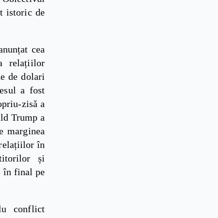
t istoric de
anunțat cea
 relațiilor
e de dolari
esul a fost
opriu-zisă a
nald Trump a
pe marginea
elațiilor în
itorilor și
 în final pe
u conflict