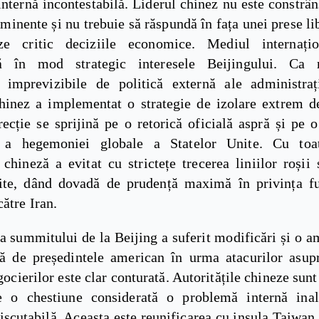
 internă incontestabilă. Liderul chinez nu este constrân
iminente și nu trebuie să răspundă în fața unei prese li
eze critic deciziile economice. Mediul internațio
ză în mod strategic interesele Beijingului. Ca 
le imprevizibile de politică externă ale administra
hinez a implementat o strategie de izolare extrem de
ecție se sprijină pe o retorică oficială aspră și pe 
ă a hegemoniei globale a Statelor Unite. Cu toat
chineză a evitat cu strictețe trecerea liniilor roșii 
ite, dând dovadă de prudență maximă în privința fu
ătre Iran.
a summitului de la Beijing a suferit modificări și o a
tă de președintele american în urma atacurilor asupr
gocierilor este clar conturată. Autoritățile chineze sunt
ze o chestiune considerată o problemă internă inal
iscutabilă. Aceasta este reunificarea cu insula Taiwan