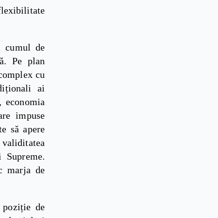
xibilitate
ui cumul de
că. Pe plan
l complex cu
iționali ai
n, economia
fare impuse
te să apere
validitatea
ii Supreme.
ic marja de
 poziție de