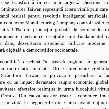
l și se transformă în cea mai urgentă chestiune e
 Strâmtoarea Taiwan reprezintă artera vitală prin care
antă resursă pentru revoluția inteligenței artificial
iconductor Manufacturing Company controlează o co
mativ 90% din producția globală de semiconductori
ponente electronice esențiale sunt fundamentul c
e date, dezvoltarea sistemelor militare moderne 
ură digitală a democrațiilor occidentale.
eopolitică deschisă în această regiune ar genera
 cu ramificații imediate. Orice amenințare credibil
i Strâmtorii Taiwan ar provoca o perturbare a lan
are cu un impact devastator asupra economiei global
avitatea efectelor resimțite în urma blocajului virtua
 Ormuz. Din cauza acestor riscuri economice imen
e prezintă la negocierile din China având opțiuni 