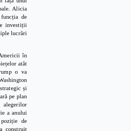
n fața unui
ale. Alicia
 funcția de
 investiții
iple lucrări
 Americii în
iețelor atât
Trump o va
a Washington
strategic și
lară pe plan
 alegerilor
ie a anului
 poziție de
a construit