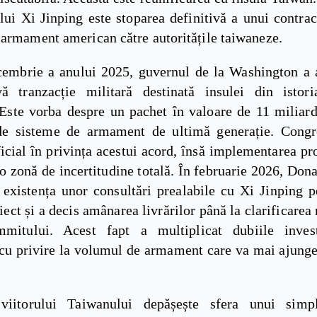
lui Xi Jinping este stoparea definitivă a unui contrac
 armament american către autoritățile taiwaneze.
cembrie a anului 2025, guvernul de la Washington a 
 tranzacție militară destinată insulei din istoria
. Este vorba despre un pachet în valoare de 11 miliard
de sisteme de armament de ultimă generație. Congr
ficial în privința acestui acord, însă implementarea pr
o zonă de incertitudine totală. În februarie 2026, Do
 existența unor consultări prealabile cu Xi Jinping 
iect și a decis amânarea livrărilor până la clarificarea r
mitului. Acest fapt a multiplicat dubiile invest
 cu privire la volumul de armament care va mai ajunge
viitorului Taiwanului depășește sfera unui simpl