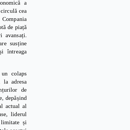
conomică a
 circulă cea
e. Compania
tă de piață
 avansați.
are susține
și întreaga
 un colaps
ă la adresa
țurilor de
e, depășind
l actual al
se, liderul
limitate și