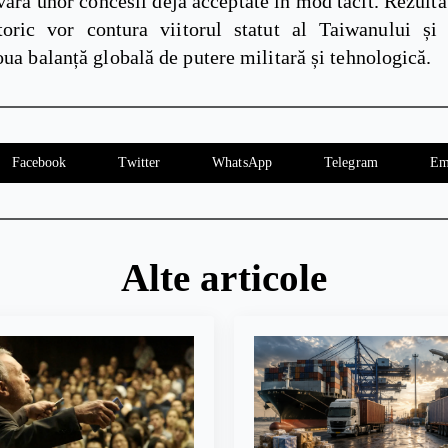
ara unor concesii deja acceptate în mod tacit. Rezulta
oric vor contura viitorul statut al Taiwanului și 
oua balanță globală de putere militară și tehnologică.
Facebook
Twitter
WhatsApp
Telegram
Em
Alte articole