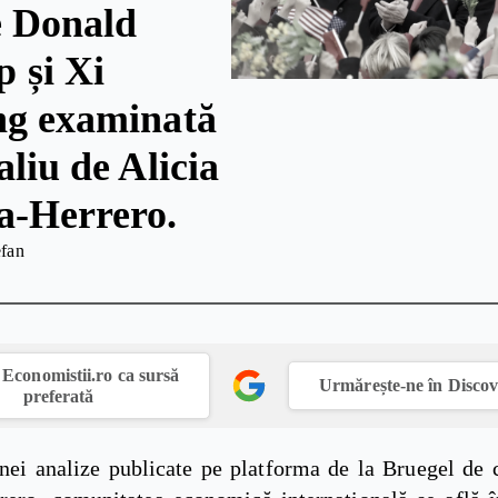
e Donald
 și Xi
ng examinată
aliu de Alicia
a-Herrero.
efan
Economistii.ro ca sursă
Urmărește-ne în Disco
preferată
ei analize publicate pe platforma de la Bruegel de c