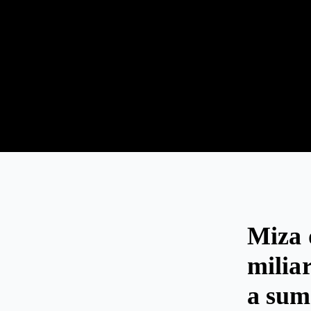
Miza 
milia
a sum