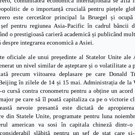
rero, comunitatea economică internațională se află î
politic de o importanță crucială pentru piețele glob
rero este cercetător principal la Bruegel și ocupă
șef pentru regiunea Asia-Pacific în cadrul băncii de
ând o prestigioasă carieră academică și publicând mult
ă despre integrarea economică a Asiei.
te oficiale ale unui președinte al Statelor Unite ale
nerat un nivel similar de așteptare și o volatilitate a p
țată precum viitoarea deplasare pe care Donald 
Beijing în zilele de 14 și 15 mai. Administrația de l
r-o cursă contra cronometru pentru a obține un acord 
ajor pe care să îl poată capitaliza ca pe o victorie c
eastă nevoie presantă este dictată de apropierea
re din Statele Unite, programate pentru luna noiembr
rul american va sosi în capitala chineză dintr-o
considerabil slăbită pentru un șef de stat care și-