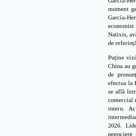
García-Her
moment geo
García-Her
economist 
Natixis, av
de referinț
Puține vizi
China au ge
de pronun
efectua la 
se află înt
comercial m
intern. Ac
intermedia
2026. Lide
negociere 