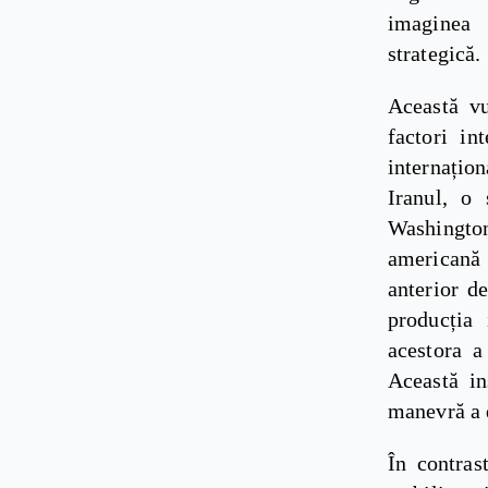
imaginea 
strategică.
Această vu
factori in
internațion
Iranul, o 
Washington
americană 
anterior d
producția 
acestora a
Această in
manevră a 
În contras