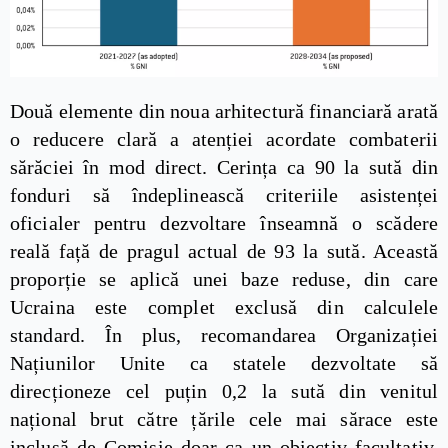
Două elemente din noua arhitectură financiară arată
o reducere clară a atenției acordate combaterii
sărăciei în mod direct. Cerința ca 90 la sută din
fonduri să îndeplinească criteriile asistenței
oficialer pentru dezvoltare înseamnă o scădere
reală față de pragul actual de 93 la sută. Această
proporție se aplică unei baze reduse, din care
Ucraina este complet exclusă din calculele
standard. În plus, recomandarea Organizației
Națiunilor Unite ca statele dezvoltate să
direcționeze cel puțin 0,2 la sută din venitul
național brut către țările cele mai sărace este
inclusă de Comisie doar ca un obiectiv facultativ.