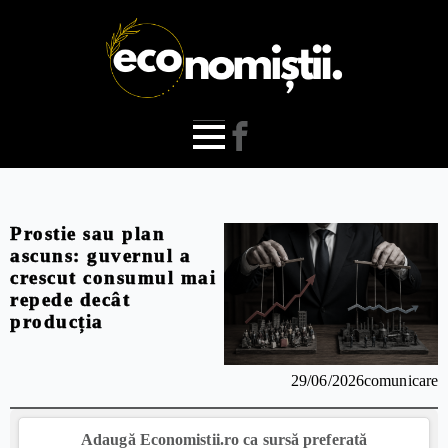
Prostie sau plan
ascuns: guvernul a
crescut consumul mai
repede decât
producția
29/06/2026
comunicare
Adaugă Economistii.ro ca sursă preferată