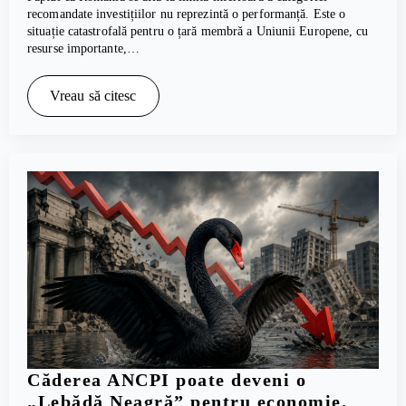
recomandate investițiilor nu reprezintă o performanță. Este o
situație catastrofală pentru o țară membră a Uniunii Europene, cu
resurse importante,…
Vreau să citesc
Căderea ANCPI poate deveni o
„Lebădă Neagră” pentru economie.