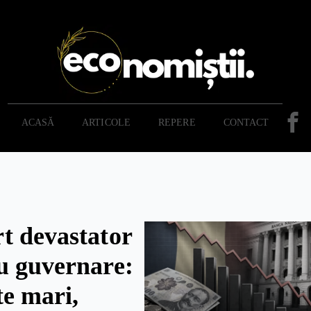
ACASĂ
ARTICOLE
REPERE
CONTACT
t devastator
u guvernare:
te mari,