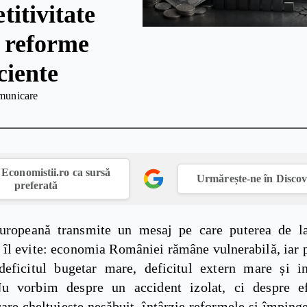
titivitate
, reforme
ciente
municare
Economistii.ro ca sursă
Urmărește-ne în Disco
preferată
uropeană transmite un mesaj pe care puterea de la
 îl evite: economia României rămâne vulnerabilă, iar 
deficitul bugetar mare, deficitul extern mare și in
Nu vorbim despre un accident izolat, ci despre e
are cheltuiește nesăbuit, întârzie reformele și împinge