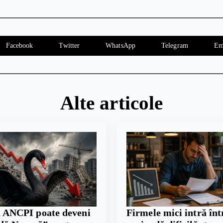
Facebook
Twitter
WhatsApp
Telegram
Em
Alte articole
 ANCPI poate deveni
Firmele mici intră înt