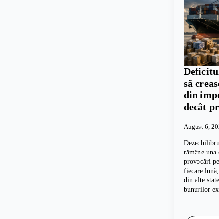
Deficitu
să crea
din imp
decât p
August 6, 2
Dezechilibru
rămâne una d
provocări p
fiecare lună
din alte sta
bunurilor e