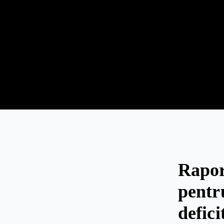
Rapor
pentr
defici