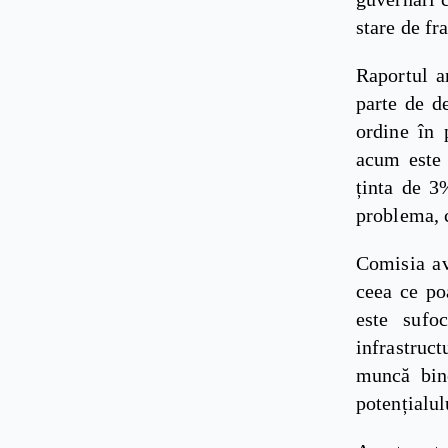
stare de f
Raportul a
parte de de
ordine în 
acum este 
ținta de 3
problema, c
Comisia av
ceea ce po
este sufoc
infrastruct
muncă bine
potențialul