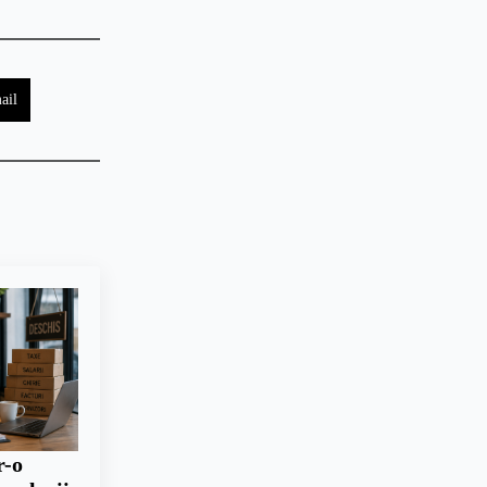
ail
r-o