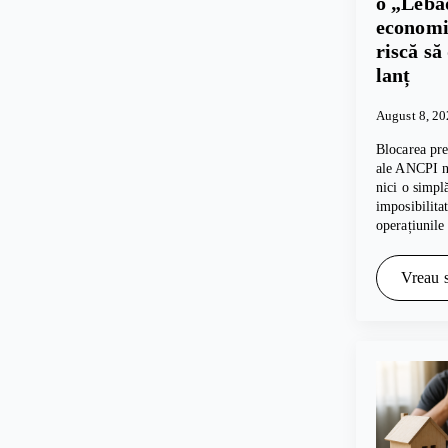
o „Lebă
economie
riscă să
lanț
August 8, 2
Blocarea pre
ale ANCPI nu
nici o simpl
imposibilita
operațiunile
Vreau s