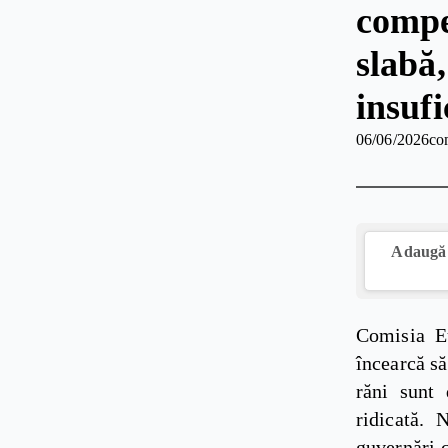
compe
slabă
insufi
06/06/2026
co
Adaugă 
Comisia E
încearcă să
răni sunt 
ridicată. 
guvernări c