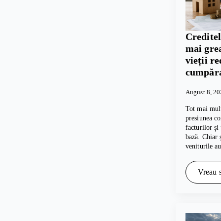
Creditel
mai grea
vieții r
cumpăra
August 8, 2
Tot mai mul
presiunea co
facturilor și
bază. Chiar 
veniturile a
Vreau s