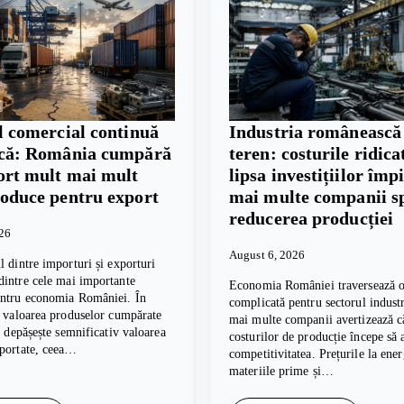
l comercial continuă
Industria românească
scă: România cumpără
teren: costurile ridicat
ort mult mai mult
lipsa investițiilor împ
roduce pentru export
mai multe companii s
reducerea producției
026
August 6, 2026
l dintre importuri și exporturi
intre cele mai importante
Economia României traversează o
entru economia României. În
complicată pentru sectorul industri
, valoarea produselor cumpărate
mai multe companii avertizează c
te depășește semnificativ valoarea
costurilor de producție începe să 
xportate, ceea…
competitivitatea. Prețurile la ener
materiile prime și…