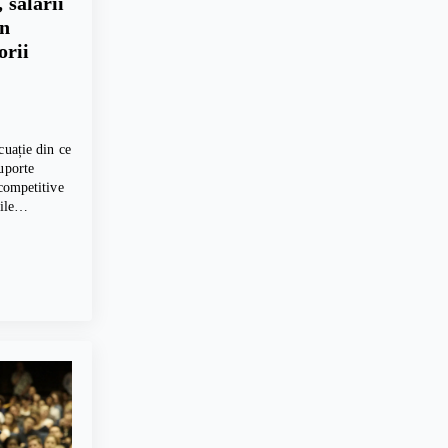
 salarii
un
orii
cuație din ce
uporte
 competitive
erile…