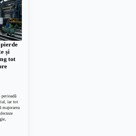
 pierde
e și
ing tot
pre
 perioadă
al, iar tot
ă majorarea
afecteze
gie,