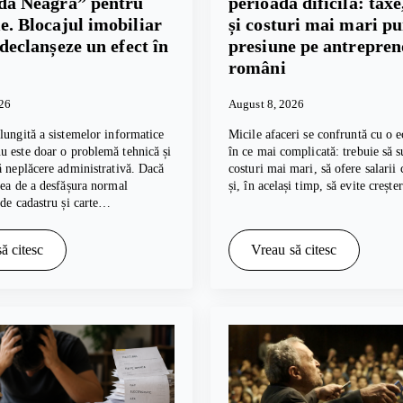
dă Neagră” pentru
perioadă dificilă: taxe,
. Blocajul imobiliar
și costuri mai mari p
 declanșeze un efect în
presiune pe antrepren
români
026
August 8, 2026
lungită a sistemelor informatice
Micile afaceri se confruntă cu o e
 este doar o problemă tehnică și
în ce mai complicată: trebuie să s
ă neplăcere administrativă. Dacă
costuri mai mari, să ofere salarii
tea de a desfășura normal
și, în același timp, să evite creșt
 de cadastru și carte…
ă citesc
Vreau să citesc