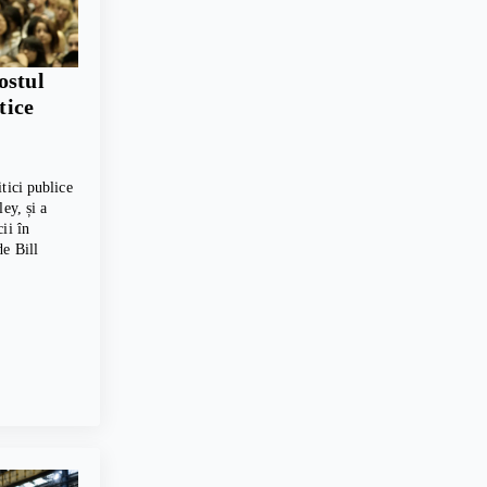
ostul
tice
tici publice
ey, și a
ii în
e Bill