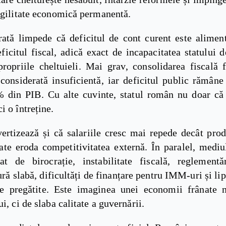
ragilitate economică permanentă.
rată limpede că deficitul de cont curent este alimen
ficitul fiscal, adică exact de incapacitatea statului 
propriile cheltuieli. Mai grav, consolidarea fiscală 
considerată insuficientă, iar deficitul public rămâne
% din PIB. Cu alte cuvinte, statul român nu doar că
i o întreține.
ertizează și că salariile cresc mai repede decât produ
ate eroda competitivitatea externă. În paralel, medi
at de birocrație, instabilitate fiscală, reglementăr
ură slabă, dificultăți de finanțare pentru IMM-uri și lip
 pregătite. Este imaginea unei economii frânate 
ui, ci de slaba calitate a guvernării.