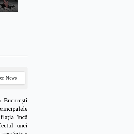
ver News
 București
principalele
flația încă
fectul unei
 țara într-o