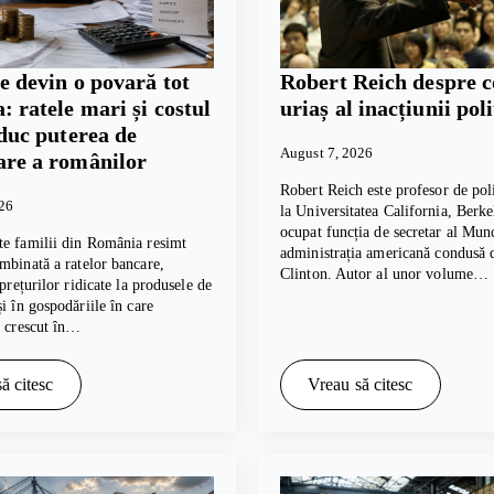
e devin o povară tot
Robert Reich despre c
: ratele mari și costul
uriaș al inacțiunii poli
educ puterea de
August 7, 2026
re a românilor
Robert Reich este profesor de poli
026
la Universitatea California, Berkel
ocupat funcția de secretar al Munc
te familii din România resimt
administrația americană condusă d
mbinată a ratelor bancare,
Clinton. Autor al unor volume…
 prețurilor ridicate la produsele de
și în gospodăriile în care
u crescut în…
ă citesc
Vreau să citesc