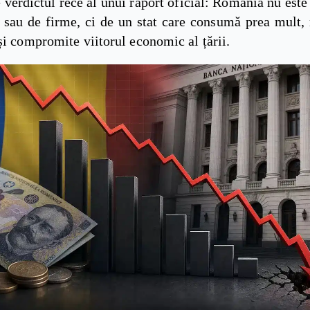
 verdictul rece al unui raport oficial: România nu este 
i sau de firme, ci de un stat care consumă prea mult,
și compromite viitorul economic al țării.