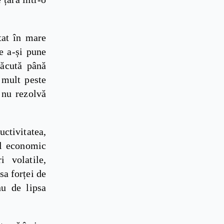
tat în mare
de a-și pune
făcută până
 mult peste
 nu rezolvă
ctivitatea,
ul economic
i volatile,
sa forței de
nu de lipsa