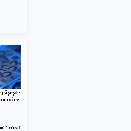
pășește
conomice
vind Produsul