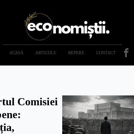
ACASĂ
ARTICOLE
REPERE
CONTACT
tul Comisiei
ene:
ția,