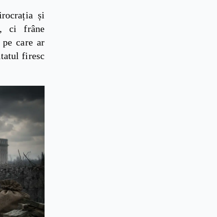
rocrația și
, ci frâne
 pe care ar
tatul firesc