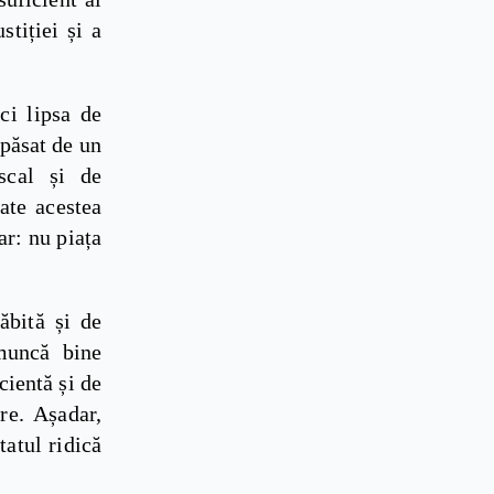
stiției și a
ci lipsa de
apăsat de un
scal și de
ate acestea
ar: nu piața
ăbită și de
 muncă bine
cientă și de
re. Așadar,
tatul ridică