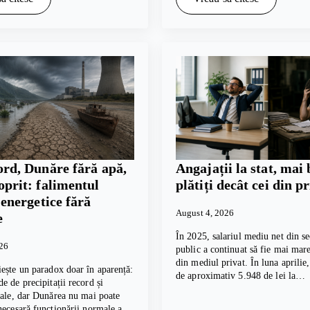
ord, Dunăre fără apă,
Angajații la stat, mai 
oprit: falimentul
plătiți decât cei din p
i energetice fără
August 4, 2026
e
În 2025, salariul mediu net din se
026
public a continuat să fie mai mare
din mediul privat. În luna aprilie
ește un paradox doar în aparență:
de aproximativ 5.948 de lei la…
e de precipitații record și
cale, dar Dunărea nu mai poate
necesară funcționării normale a