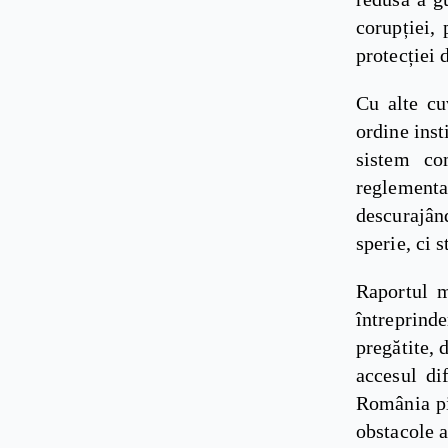
corupției, 
protecției 
Cu alte cu
ordine inst
sistem co
reglementa
descurajând
sperie, ci s
Raportul m
întreprind
pregătite, 
accesul di
România pie
obstacole a