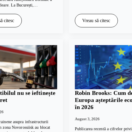
cleare. La București,…
ă citesc
Vreau să citesc
bilul nu se ieftinește
Robin Brooks: Cum de
ret
Europa așteptările e
în 2026
026
August 3, 2026
rainene asupra infrastructurii
in zona Novorossiisk au blocat
Publicarea recentă a cifrelor pri