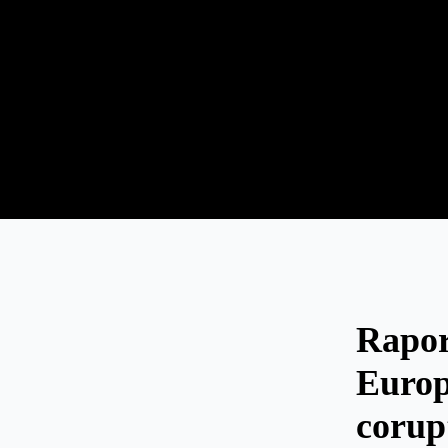
Rapor
Europ
corup