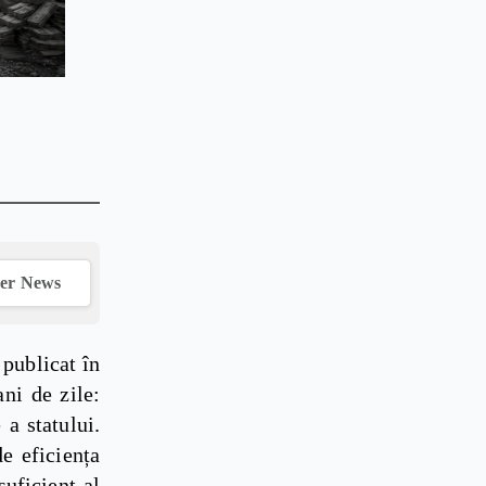
ver News
publicat în
ni de zile:
 a statului.
e eficiența
suficient al