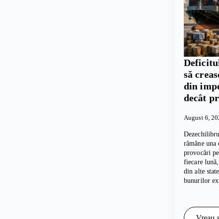
Deficitu
să crea
din imp
decât p
August 6, 2
Dezechilibru
rămâne una d
provocări p
fiecare lună
din alte sta
bunurilor e
Vreau s