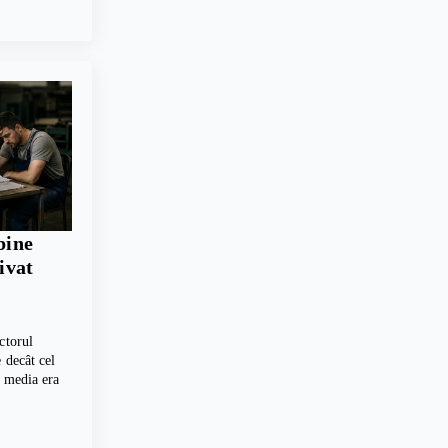
bine
rivat
ctorul
 decât cel
, media era