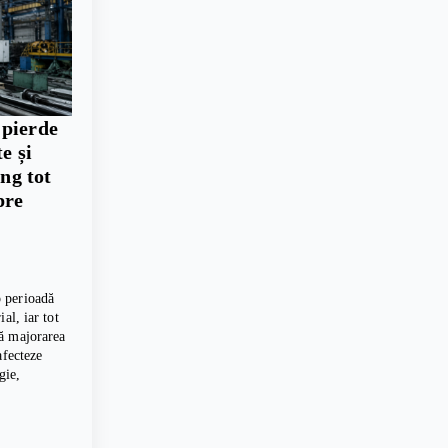
 pierde
e și
ing tot
pre
 perioadă
al, iar tot
ă majorarea
afecteze
gie,