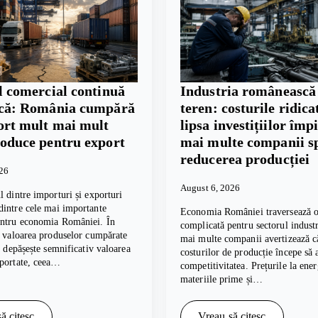
l comercial continuă
Industria românească
scă: România cumpără
teren: costurile ridicat
ort mult mai mult
lipsa investițiilor împ
roduce pentru export
mai multe companii s
reducerea producției
026
August 6, 2026
l dintre importuri și exporturi
intre cele mai importante
Economia României traversează o
entru economia României. În
complicată pentru sectorul industri
, valoarea produselor cumpărate
mai multe companii avertizează c
te depășește semnificativ valoarea
costurilor de producție începe să 
xportate, ceea…
competitivitatea. Prețurile la ener
materiile prime și…
ă citesc
Vreau să citesc