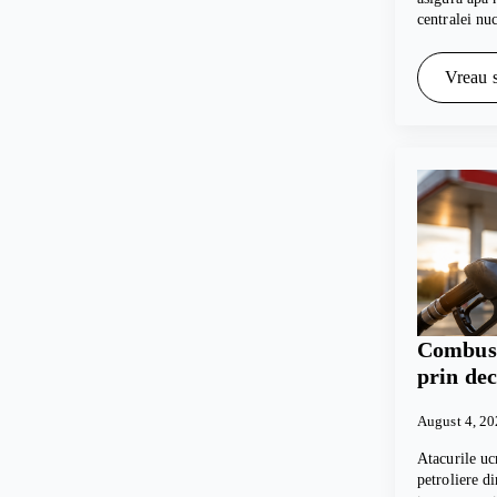
centralei nu
Vreau s
Combusti
prin dec
August 4, 2
Atacurile uc
petroliere d