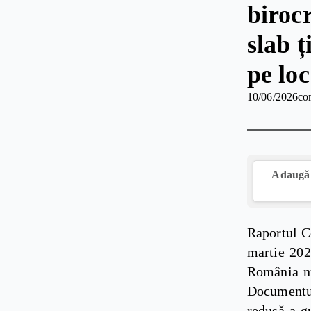
birocr
slab 
pe loc
10/06/2026
co
Adaugă 
Raportul C
martie 202
România nu 
Documentul
redusă a gu