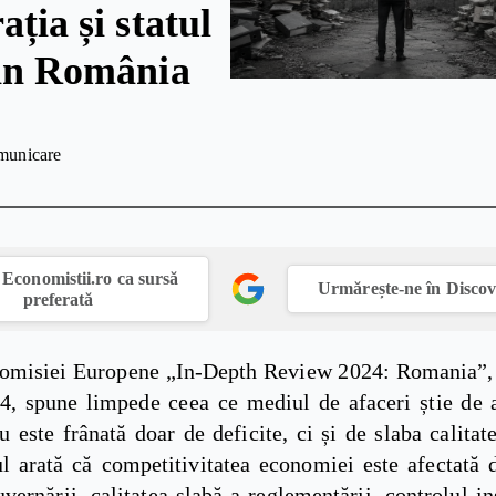
ația și statul
țin România
municare
Economistii.ro ca sursă
Urmărește-ne în Disco
preferată
omisiei Europene „In-Depth Review 2024: Romania”, 
4, spune limpede ceea ce mediul de afaceri știe de a
este frânată doar de deficite, ci și de slaba calitate
 arată că competitivitatea economiei este afectată d
vernării, calitatea slabă a reglementării, controlul in