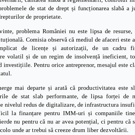
problemele de stat de drept și funcționarea slabă a ju
drepturilor de proprietate.
vinte, problema României nu este lipsa de resurse, 
ituțională. Comisia observă că mediul de afaceri este 
mplicat de licențe și autorizații, de un cadru fi
re volatil și de un regim de insolvență ineficient, to
 investițiile. Pentru orice antreprenor, mesajul este cl
tatul.
erge mai departe și arată că productivitatea este sl
erile de stat slab performante, de lipsa forței de
de nivelul redus de digitalizare, de infrastructura insufi
ficil la finanțare pentru IMM-uri și companiile tine
rde nu pentru că nu ar avea potențial, ci pentru că s
colo unde ar trebui să creeze drum liber dezvoltării.