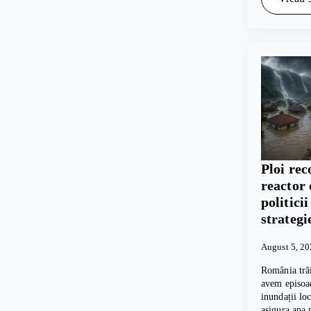
Ploi rec
reactor 
politici
strategi
August 5, 2
România trăi
avem episoad
inundații lo
asigura apa 