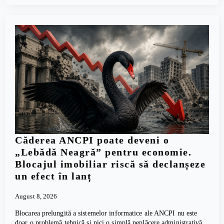
Căderea ANCPI poate deveni o
„Lebădă Neagră” pentru economie.
Blocajul imobiliar riscă să declanșeze
un efect în lanț
August 8, 2026
Blocarea prelungită a sistemelor informatice ale ANCPI nu este
doar o problemă tehnică și nici o simplă neplăcere administrativă.