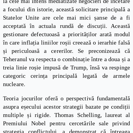
la cele mai intens mediatizate negocieri de încetare
a focului din istorie, această solicitare principală a
Statelor Unite are cele mai mici șanse de a fi
acceptată în actuala rundă de discuții. Această
gestionare defectuoasă a priorităților arată modul
în care inflația liniilor roșii creează o ierarhie falsă
și periculoasă a cererilor. Se preconizează că
Teheranul va respecta o combinație între a doua și a
treia linie roșie impusă de Trump, însă va respinge
categoric cerința principală legată de armele
nucleare.
Teoria jocurilor oferă o perspectivă fundamentală
asupra eșecului acestor strategii bazate pe condiții
multiple și rigide. Thomas Schelling, laureat al
Premiului Nobel pentru cercetările sale privind
strategia conflictului, a demonstrat că întreaga