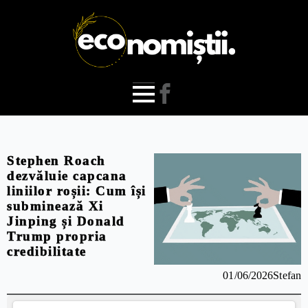
Stephen Roach
dezvăluie capcana
liniilor roșii: Cum își
subminează Xi
Jinping și Donald
Trump propria
credibilitate
01/06/2026
Stefan