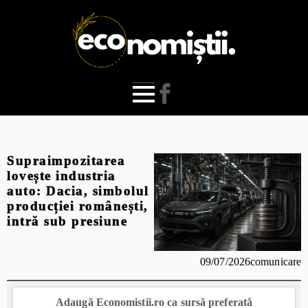
Supraimpozitarea
lovește industria
auto: Dacia, simbolul
producției românești,
intră sub presiune
09/07/2026
comunicare
Adaugă Economistii.ro ca sursă preferată