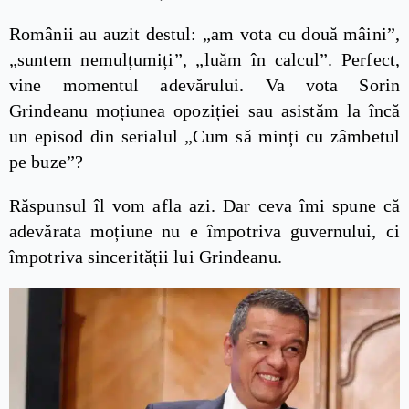
Românii au auzit destul: „am vota cu două mâini”,
„suntem nemulțumiți”, „luăm în calcul”. Perfect,
vine momentul adevărului. Va vota Sorin
Grindeanu moțiunea opoziției sau asistăm la încă
un episod din serialul „Cum să minți cu zâmbetul
pe buze”?
Răspunsul îl vom afla azi. Dar ceva îmi spune că
adevărata moțiune nu e împotriva guvernului, ci
împotriva sincerității lui Grindeanu.