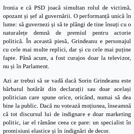
Ironia e că PSD joacă simultan rolul de victimă,
opozant și șef al guvernării. O performanță unică în
lume: să guvernezi și să te plângi de tine însuți cu o
naturalețe demnă de premiul pentru actorie
politică. În această piesă, Grindeanu e personajul
cu cele mai multe replici, dar și cu cele mai puține
fapte. Până acum, a fost curajos doar la televizor,
nu și în Parlament.
Azi ar trebui să se vadă dacă Sorin Grindeanu este
bărbatul hotărât din declarații sau doar același
politician care spune orice, oricând, numai să dea
bine la public. Dacă nu votează moțiunea, înseamnă
că tot discursul lui de indignare e doar marketing
politic, iar el rămâne ceea ce pare: un specialist în
promisiuni elastice și în indignări de decor.