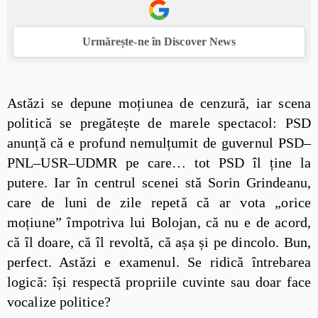
Urmărește-ne în Discover News
Astăzi se depune moțiunea de cenzură, iar scena
politică se pregătește de marele spectacol: PSD
anunță că e profund nemulțumit de guvernul PSD–
PNL–USR–UDMR pe care… tot PSD îl ține la
putere. Iar în centrul scenei stă Sorin Grindeanu,
care de luni de zile repetă că ar vota „orice
moțiune” împotriva lui Bolojan, că nu e de acord,
că îl doare, că îl revoltă, că așa și pe dincolo. Bun,
perfect. Astăzi e examenul. Se ridică întrebarea
logică: își respectă propriile cuvinte sau doar face
vocalize politice?