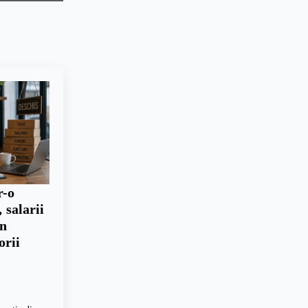
r-o
 salarii
un
orii