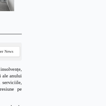
ver News
insolvențe,
i ale anului
serviciile,
resiune pe