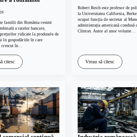
Robert Reich este profesor de poli
026
la Universitatea California, Berkel
ocupat funcția de secretar al Munc
te familii din România resimt
administrația americană condusă d
mbinată a ratelor bancare,
Clinton. Autor al unor volume…
 prețurilor ridicate la produsele de
și în gospodăriile în care
u crescut în…
ă citesc
Vreau să citesc
l comercial continuă
Industria românească