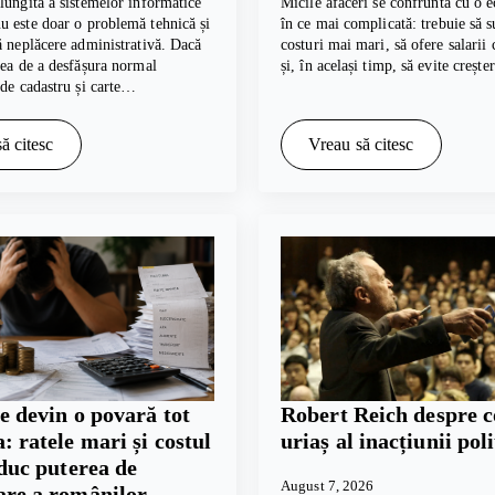
lungită a sistemelor informatice
Micile afaceri se confruntă cu o e
 este doar o problemă tehnică și
în ce mai complicată: trebuie să s
ă neplăcere administrativă. Dacă
costuri mai mari, să ofere salarii
tea de a desfășura normal
și, în același timp, să evite creșt
 de cadastru și carte…
ă citesc
Vreau să citesc
e devin o povară tot
Robert Reich despre c
: ratele mari și costul
uriaș al inacțiunii poli
educ puterea de
August 7, 2026
re a românilor