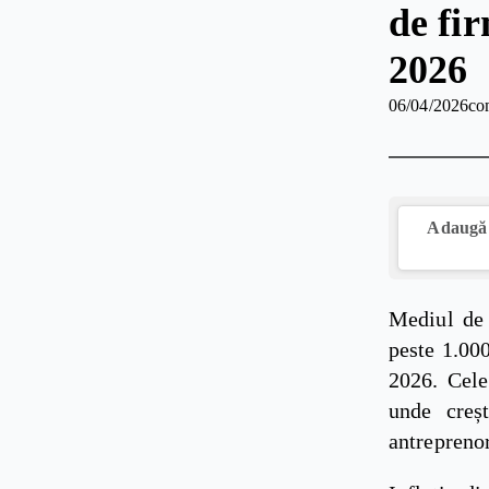
de fir
2026
06/04/2026
co
Adaugă 
Mediul de 
peste 1.000
2026. Cele
unde creș
antreprenor