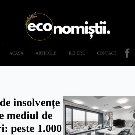
ACASĂ
ARTICOLE
REPERE
CONTACT
de insolvențe
te mediul de
i: peste 1.000