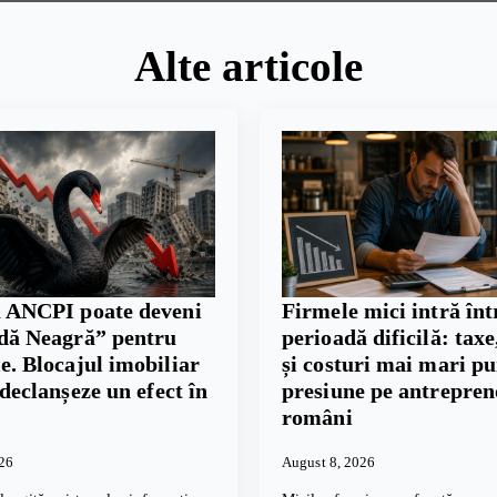
Alte articole
 ANCPI poate deveni
Firmele mici intră înt
dă Neagră” pentru
perioadă dificilă: taxe,
. Blocajul imobiliar
și costuri mai mari p
 declanșeze un efect în
presiune pe antrepren
români
026
August 8, 2026