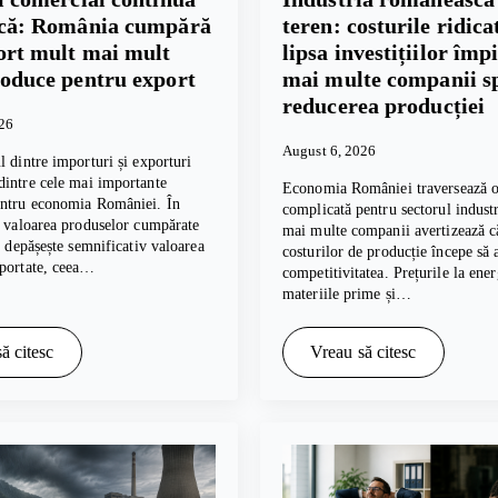
scă: România cumpără
teren: costurile ridicat
ort mult mai mult
lipsa investițiilor împ
roduce pentru export
mai multe companii s
reducerea producției
026
August 6, 2026
l dintre importuri și exporturi
intre cele mai importante
Economia României traversează o
entru economia României. În
complicată pentru sectorul industri
, valoarea produselor cumpărate
mai multe companii avertizează c
te depășește semnificativ valoarea
costurilor de producție începe să 
xportate, ceea…
competitivitatea. Prețurile la ener
materiile prime și…
ă citesc
Vreau să citesc