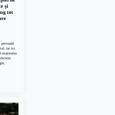
e și
ing tot
pre
 perioadă
al, iar tot
ă majorarea
afecteze
gie,