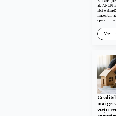
Blocarea pre
ale ANCPI nu
nici o simpl
imposibilita
operațiunile
Vreau s
Creditel
mai grea
vieții r
cumpăra