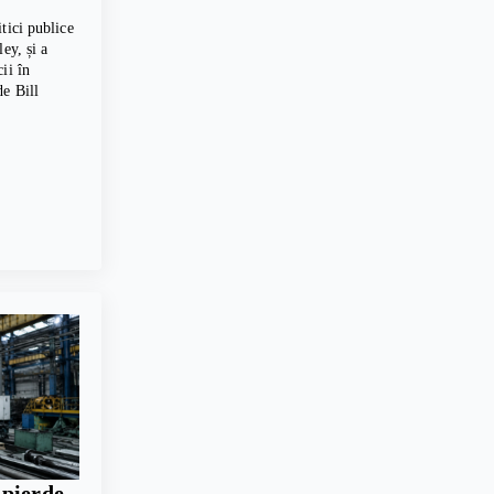
tici publice
ey, și a
ii în
e Bill
 pierde