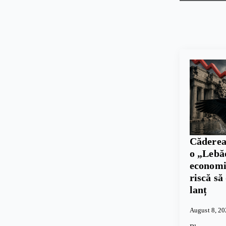
Căderea
o „Lebă
economie
riscă să
lanț
August 8, 2