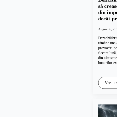
să crea
din imp
decât p
August 6, 2
Dezechilibru
rămâne una d
provocări p
fiecare lună
din alte sta
bunurilor e
Vreau s