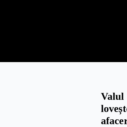
Valul 
loveș
afacer