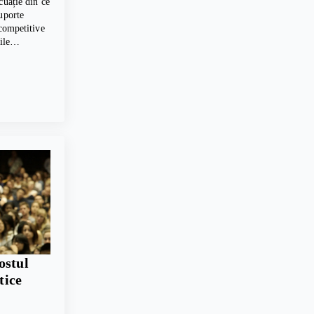
cuație din ce
uporte
 competitive
erile…
ostul
tice