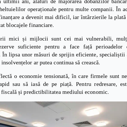
in ultimii ani, alături de majorarea dobânzilor bancar
heltuielilor operaționale pentru multe companii. În a
finanțare a devenit mai dificil, iar întârzierile la plată
at blocajele financiare.
rii mici și mijlocii sunt cei mai vulnerabili, mulț
ezerve suficiente pentru a face față perioadelor 
În lipsa unor măsuri de sprijin eficiente, specialiștii
insolvențelor ar putea continua să crească.
eflectă o economie tensionată, în care firmele sunt ne
apid sau să iasă de pe piață. Pentru redresare, est
a fiscală și predictibilitatea mediului economic.