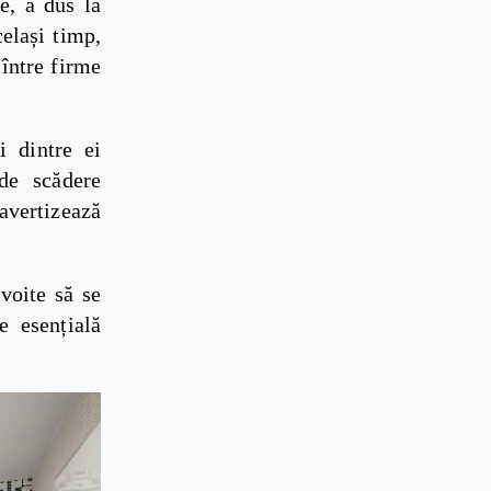
e, a dus la
celași timp,
 între firme
i dintre ei
de scădere
 avertizează
voite să se
e esențială