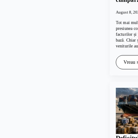
August 8, 2
Tot mai mul
presiunea co
facturilor și
bază. Chiar 
veniturile a
Vreau s
Deficitu