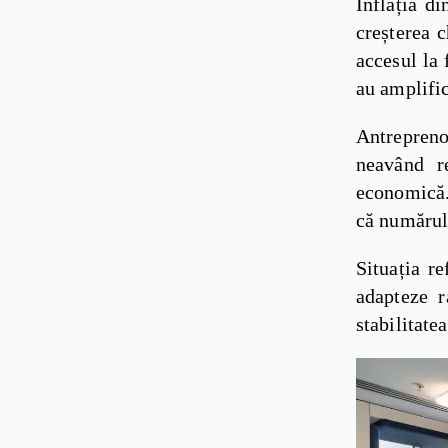
Inflația d
creșterea c
accesul la 
au amplific
Antrepreno
neavând r
economică. 
că numărul 
Situația r
adapteze r
stabilitate